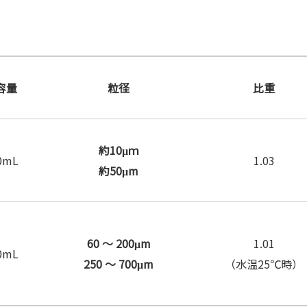
容量
粒径
比重
約10μｍ
0mL
1.03
約50μm
60 ～ 200μm
1.01
0mL
250 ～ 700μm
（水温25℃時）