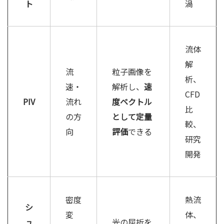
ト
渦
流体
解
流
粒子画像を
析、
速・
解析し、
速
CFD
PIV
流れ
度ベクトル
比
の方
として定量
較、
向
評価
できる
研究
開発
密度
熱流
シ
変
体、
ュ
光の屈折を