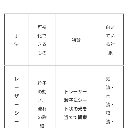
可視
向い
手
化で
てい
特徴
法
きる
る対
もの
象
レ
気
粒子
ー
流・
の動
トレーサー
ザ
水
き、
粒子にシー
ー
流・
流れ
ト状の光を
シ
噴
の詳
当てて観察
ー
流・
細