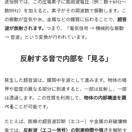
送信側では、この圧電素子に高周波電圧（例：数十kHz〜
数MHz）を加えると、素子がその周波数で振動します。こ
の振動が空気や水、金属などの媒質に伝わることで、
超音
波が放射されます。
つまり、「電気信号 → 機械的な振動
→ 音波」という変換が行われています。
反射する音で内部を「見る」
発生した超音波は、媒質中を波として進みます。物体の境
界や密度の異なる部分に到達すると、一部は反射し、一部
は透過します。この性質を利用して、
物体の内部構造を調
べる
ことが可能です。
たとえば、医療の超音波診断（エコー）や金属の非破壊検
査では、
反射波（エコー信号）の到達時間や強さ
を解析す