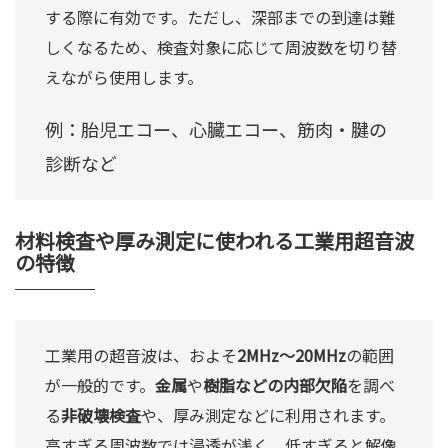
する際に有効です。ただし、深部までの到達は難
しくなるため、検査対象に応じて周波数を切り替
えながら使用します。
例：胎児エコー、心臓エコー、筋肉・腱の
診断など
材料検査や厚み測定に使われる工業用超音波
の特徴
工業用の超音波は、およそ
2MHz～20MHz
の範囲
が一般的です。
金属
や
樹脂などの内部欠陥
を調べ
る
非破壊検査
や、厚み測定などに利用されます。
高すぎる周波数では浸透が浅く、低すぎると解像