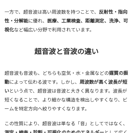
一方で、超音波は高い周波数を持つことで、
反射性・指向
性・分解能
に優れ、
医療、工業検査、距離測定、洗浄、可
視化
など幅広い分野で利用されています。
超音波と音波の違い
超音波も音波も、どちらも空気・水・金属などの
媒質の振
動
によって伝わる波です。しかし、
周波数が高く波長が短
い
という点で、超音波は音波と大きく異なります。波長が
短くなることで、より細かな構造を検出しやすくなり、ビ
ームを特定方向へ絞りやすくなります。
この性質により、超音波は単なる「音」としてではなく、
測定・検査・診断・可視化のためのエネルギー
として広く